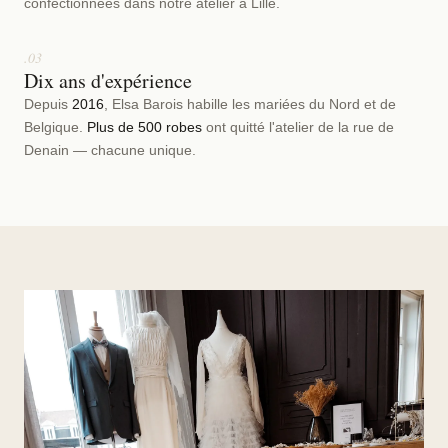
confectionnées dans notre atelier à Lille.
.03
Dix ans d'expérience
Depuis
2016
, Elsa Barois habille les mariées du Nord et de
Belgique.
Plus de 500 robes
ont quitté l'atelier de la rue de
Denain — chacune unique.
NOUVEAU · COLLECTION 2027
17 PIÈCES · 9 LOOKS · MODULABLES
Calanques
« Petit à petit, on s'allège. »