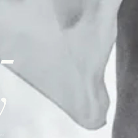
-
y
026