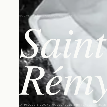
Saint
NOUVEAUTÉ · COLLECTION 2027
Rém
14 PIÈCES
·
8 LOOKS
·
MODULABLES
·
PROVENCE, AVRIL 2