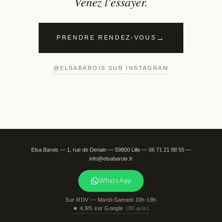
Venez l'essayer.
PRENDRE RENDEZ-VOUS
@ELSABAROIS SUR INSTAGRAM
Elsa Barois
—
1, rue de Denain
—
59800
Lille
—
06 71 21 88 55
—
info@elsabarois.fr
WhatsApp
Sur RDV — Mardi-Samedi 10h-18h
★
4,9/5 sur Google
(80 avis)