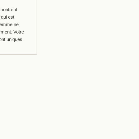
 montrent
qui est
 femme ne
ément. Votre
ont uniques.