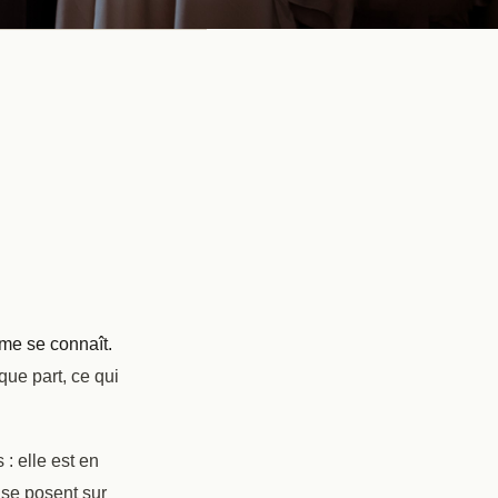
me se connaît.
ue part, ce qui
: elle est en
 se posent sur