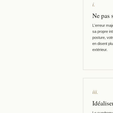
i.
Ne pas 
L'erreur maje
sa propre int
posture, votr
en disent pl
extérieur.
iii.
Idéalis