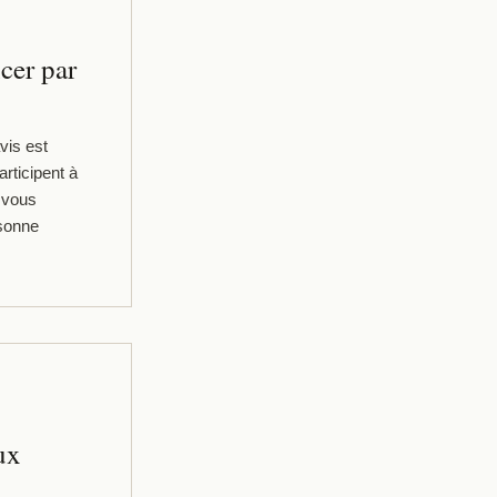
ncer par
vis est
articipent à
l vous
rsonne
ux