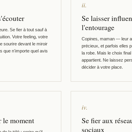
ii.
s'écouter
Se laisser influe
l'entourage
ure. Se fier à tout sauf à
uition. Votre feeling, votre
Copines, maman — leur a
e sourire devant le miroir
précieux, et parfois elles p
us que n'importe quel avis
la robe. Mais le choix fina
appartient. Ne laissez pe
décider à votre place.
iv.
er le moment
Se fier aux résea
sociaux