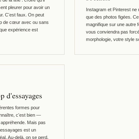
e la télé : croire qu'il
ent pleurer pour avoir un
Instagram et Pinterest ne
. C'est faux. On peut
que des photos figées. Ce 
up de cœur avec ou sans
magnifique sur une autre
que expérience est
vous conviendra pas forc
morphologie, votre style s
op d'essayages
érentes formes pour
naître, c'est bien —
n appréhende. Mais pas
e essayages est un
l. Au-delà, on se perd.