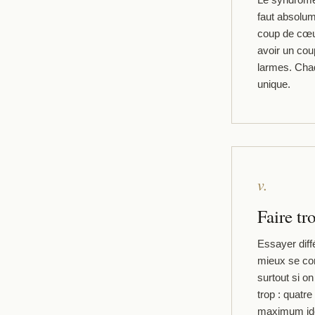
Le syndrome d
faut absolum
coup de cœur
avoir un co
larmes. Cha
unique.
v.
Faire tr
Essayer diff
mieux se con
surtout si o
trop : quatr
maximum idéa