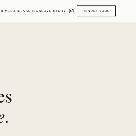
UR MESURE
LA MAISON
LOVE STORY
RENDEZ-VOUS
es
e.