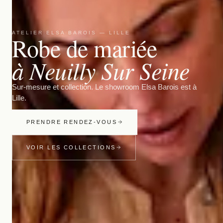
ATELIER ELSA BAROIS — LILLE
Robe de mariée
à Neuilly Sur Seine
Sur-mesure et collection. Le showroom Elsa Barois est à
Lille.
PRENDRE RENDEZ-VOUS
VOIR LES COLLECTIONS