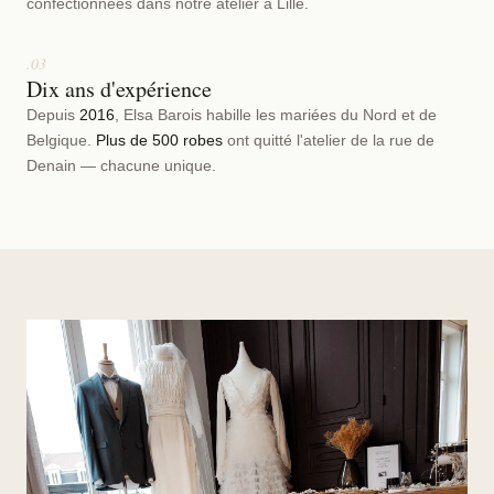
confectionnées dans notre atelier à Lille.
.03
Dix ans d'expérience
Depuis
2016
, Elsa Barois habille les mariées du Nord et de
Belgique.
Plus de 500 robes
ont quitté l'atelier de la rue de
Denain — chacune unique.
NOUVEAU · COLLECTION 2027
17 PIÈCES · 9 LOOKS · MODULABLES
Calanques
« Petit à petit, on s'allège. »