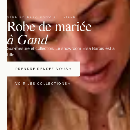
ATELIER ELSA BAROIS — LILLE
Robe de mariée
à Gand
Sur-mesure et collection. Le showroom Elsa Barois est à
Lille.
PRENDRE RENDEZ-VOUS
VOIR LES COLLECTIONS