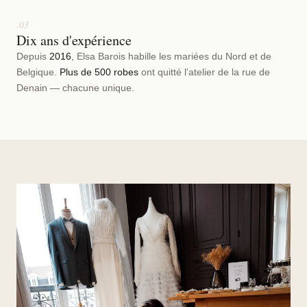
.03
Dix ans d'expérience
Depuis
2016
, Elsa Barois habille les mariées du Nord et de
Belgique.
Plus de 500 robes
ont quitté l'atelier de la rue de
Denain — chacune unique.
NOUVEAU · COLLECTION 2027
17 PIÈCES · 9 LOOKS · MODULABLES
Calanques
« Petit à petit, on s'allège. »
DÉCOUVRIR LA COLLECTION