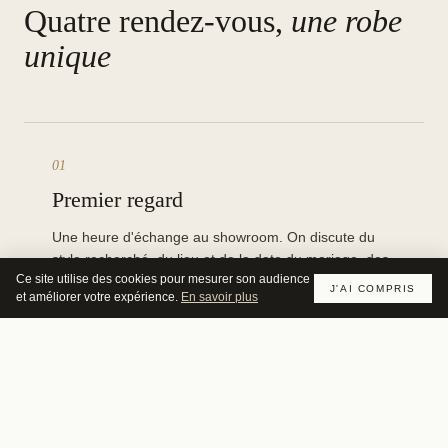
Quatre rendez-vous,
une robe
unique
01
Premier regard
Une heure d'échange au showroom. On discute du
style recherché, du lieu et de la date du mariage, des
Ce site utilise des cookies pour mesurer son audience
codes couleur. Sans engagement.
J'AI COMPRIS
et améliorer votre expérience.
En savoir plus
02
Esquisse & matières
Elsa propose deux ou trois directions, présente les