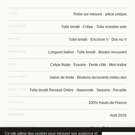
TYPE
Robe sur-mesure · pièce unique
MATIÈRES
Tulle brodé · Crêpe · Tulle invisible soie
BUSTE
Tulle brodé · Encolure V · Dos nu V
MANCHES
Longues ballon · Tulle brodé · Bouton recouvert
JUPE
Crêpe fluide · Évasée · Fente côté · Mini-traîne
FINITIONS
Galon de bride · Boutons recouverts milieu dos
SUR-JUPE
Tulle brodé Renaud Grière · Swarovski · Sequins · Rocaille
ORIGINE
100% Hauts-de-France
MARIAGE
Avril 2026
PHOTOGRAPHE
Albane Delacommune
Ce site utilise des cookies pour mesurer son audience et