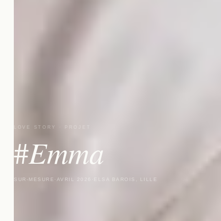
LOVE STORY · PROJET
Emma
#
SUR-MESURE
·
AVRIL 2026
·
ELSA BAROIS, LILLE