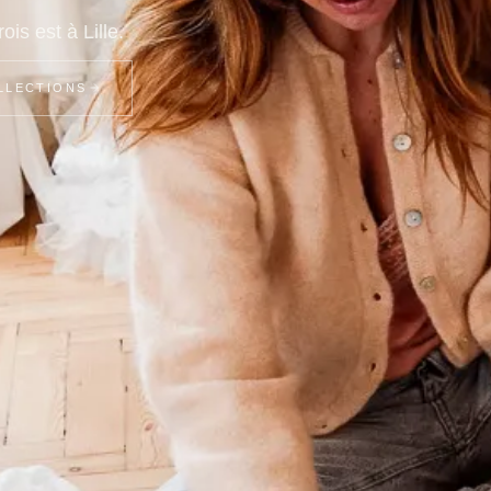
is est à Lille.
LLECTIONS