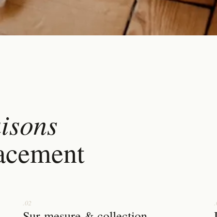
aisons
lacement
.02
.
Sur-mesure & collection