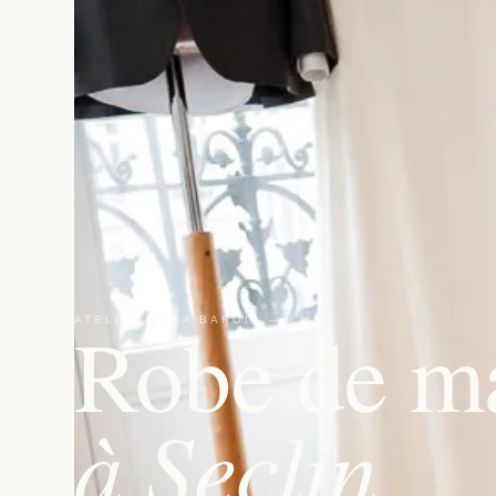
Robe de m
ATELIER ELSA BAROIS — LILLE
à Seclin