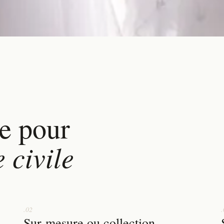
e pour
 civile
.02
.
Sur-mesure ou collection