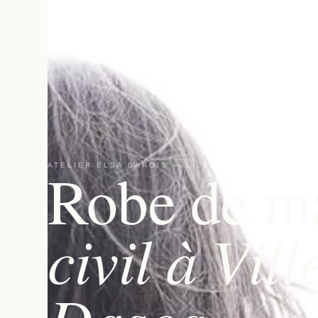
Robe de m
ATELIER ELSA BAROIS — LILLE
civil à Vil