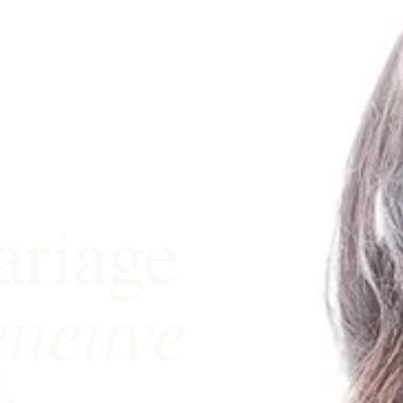
ariage
leneuve