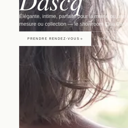
Dascq
Élégante, intime, parfaite pour la mairie ou une
mesure ou collection — le showroom Elsa Barois 
PRENDRE RENDEZ-VOUS
VOIR LES CO