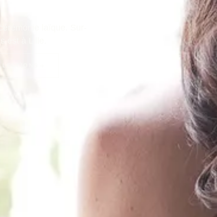
 cérémonie laïque. Sur-
est à Lille.
LLECTIONS