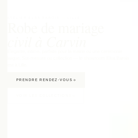
ATELIER ELSA BAROIS — LILLE
Robe de mariage
civil à Carvin
Élégante, intime, parfaite pour la mairie ou une cérémonie
laïque. Sur-mesure ou collection — le showroom Elsa Barois
est à Lille.
PRENDRE RENDEZ-VOUS
VOIR LES COLLECTIONS